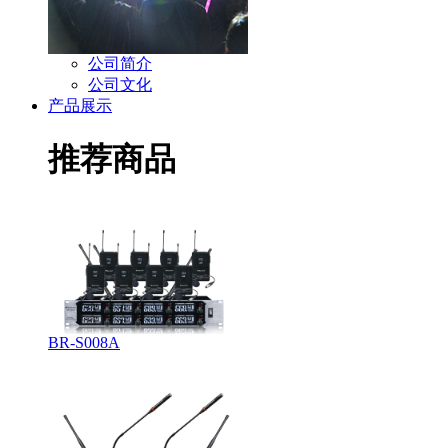
公司简介
公司文化
产品展示
推荐商品
BR-S008A